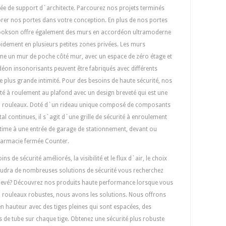
iée de support d`architecte. Parcourez nos projets terminés
orer nos portes dans votre conception. En plus de nos portes
 Cookson offre également des murs en accordéon ultramoderne
idement en plusieurs petites zones privées. Les murs
me un mur de poche côté mur, avec un espace de zéro étage et
on insonorisants peuvent être fabriqués avec différents
e plus grande intimité. Pour des besoins de haute sécurité, nos
urité à roulement au plafond avec un design breveté qui est une
les à rouleaux. Doté d`un rideau unique composé de composants
tal continues, il s`agit d`une grille de sécurité à enroulement
ultime à une entrée de garage de stationnement, devant ou
pharmacie fermée Counter.
s de sécurité améliorés, la visibilité et le flux d`air, le choix
soudra de nombreuses solutions de sécurité vous recherchez
e élevé? Découvrez nos produits haute performance lorsque vous
à rouleaux robustes, nous avons les solutions. Nous offrons
en hauteur avec des tiges pleines qui sont espacées, des
s de tube sur chaque tige. Obtenez une sécurité plus robuste