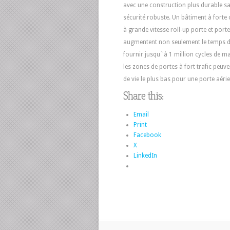
avec une construction plus durable san
sécurité robuste. Un bâtiment à forte 
à grande vitesse roll-up porte et porte
augmentent non seulement le temps d
fournir jusqu`à 1 million cycles de ma
les zones de portes à fort trafic peuv
de vie le plus bas pour une porte aéri
Share this:
Email
Print
Facebook
X
LinkedIn