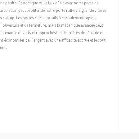
s perdre l`esthétique ou le flux d`air avec notre porte de
circulation peut profiter de notre porte roll-up à grande vitesse
s roll-up. Les portes et les portails à enroulement rapide
`ouverture et de fermeture, mais la mécanique avancée peut
intenance ouverts et rapprochés! Les barrières de sécurité et
ent économiser de l`argent avec une efficacité accrue et le coût
enne.