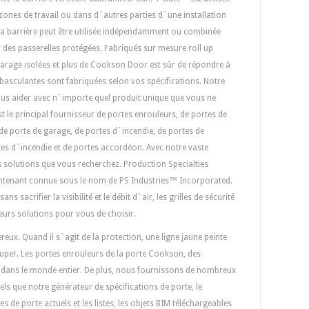
zones de travail ou dans d`autres parties d`une installation
 La barrière peut être utilisée indépendamment ou combinée
des passerelles protégées. Fabriqués sur mesure roll up
 garage isolées et plus de Cookson Door est sûr de répondre à
 basculantes sont fabriquées selon vos spécifications. Notre
ous aider avec n`importe quel produit unique que vous ne
le principal fournisseur de portes enrouleurs, de portes de
 de porte de garage, de portes d`incendie, de portes de
rtes d`incendie et de portes accordéon. Avec notre vaste
 solutions que vous recherchez. Production Specialties
tenant connue sous le nom de PS Industries™ Incorporated.
s sacrifier la visibilité et le débit d`air, les grilles de sécurité
eurs solutions pour vous de choisir.
reux. Quand il s`agit de la protection, une ligne jaune peinte
uper. Les portes enrouleurs de la porte Cookson, des
s dans le monde entier. De plus, nous fournissons de nombreux
 tels que notre générateur de spécifications de porte, le
s de porte actuels et les listes, les objets BIM téléchargeables