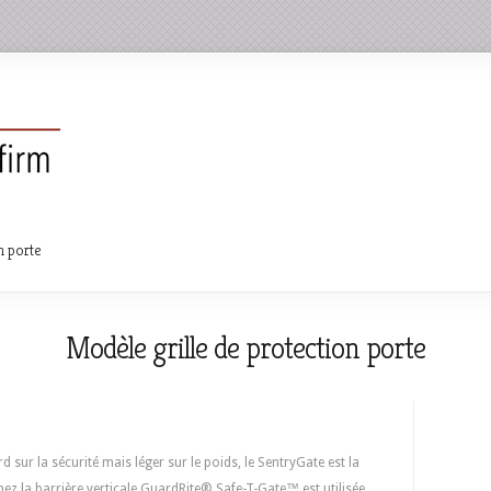
n porte
Modèle grille de protection porte
rd sur la sécurité mais léger sur le poids, le SentryGate est la
ez la barrière verticale GuardRite® Safe-T-Gate™ est utilisée